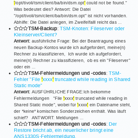
'
/opt/tivoli/tsm/client/ba/bin/dsm.opt
'
could not be found."
Was bedeutet dies? Antwort: Die Datei
"/opt/tivoli/tsm/client/ba/bin/dsm.opt" ist nicht vorhanden.
Abhilfe: Die Datei anlegen, im Zweifelfalll reicht das ...
TSM-Backup
:
TSM-Knoten: Fileserver oder
Kleinserver/Client?
Antwort:
ausführliche Frage: Bei der Beantragung eines
neuen Backup-Kontos wurde ich aufgefordert, meine(n)
Rechner zu klassifizieren, Ich wurde ich aufgefordert,
meine(n) Rechner zu klassifizieren, ob es ein "Fileserver"
oder ein ...
TSM-Fehlermeldungen und -codes
:
TSM-
Fehler "File
'
xxxx
'
truncated while reading in Shared
Static mode"
Antwort:
AUSFÜHRLICHE FRAGE:Ich bekomme
Fehlermeldungen "File
'
xxxx
'
truncated while reading in
Shared Static mode", wobei für
'
xxxx
'
ein Dateiname steht,
der *keine* komischen Sonderzeichen enthält. Was läuft
schief? ANTWORT: Meldungen ...
TSM-Fehlermeldungen und -codes
:
Der
Restore bricht ab, ein neuerlicher bringt eine
ANS1330S-Fehlermeldung.