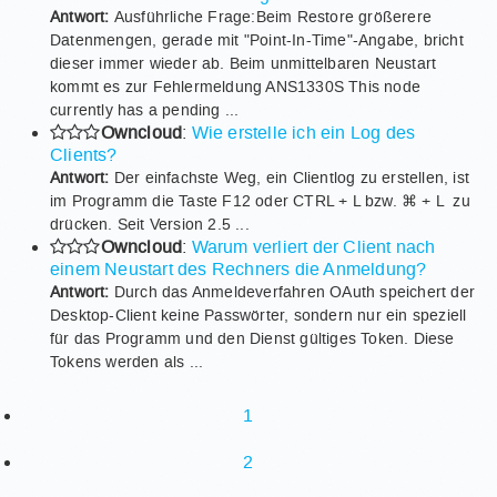
Antwort:
Ausführliche Frage:Beim Restore größerere
Datenmengen, gerade mit "Point-In-Time"-Angabe, bricht
dieser immer wieder ab. Beim unmittelbaren Neustart
kommt es zur Fehlermeldung ANS1330S This node
currently has a pending ...
Owncloud
:
Wie erstelle ich ein Log des
Clients?
Antwort:
Der einfachste Weg, ein Clientlog zu erstellen, ist
im Programm die Taste F12 oder CTRL + L bzw. ⌘ + L zu
drücken. Seit Version 2.5 ...
Owncloud
:
Warum verliert der Client nach
einem Neustart des Rechners die Anmeldung?
Antwort:
Durch das Anmeldeverfahren OAuth speichert der
Desktop-Client keine Passwörter, sondern nur ein speziell
für das Programm und den Dienst gültiges Token. Diese
Tokens werden als ...
1
2