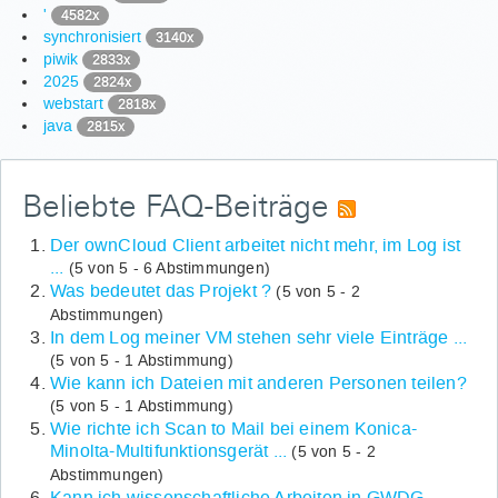
'
4582x
synchronisiert
3140x
piwik
2833x
2025
2824x
webstart
2818x
java
2815x
Beliebte FAQ-Beiträge
Der ownCloud Client arbeitet nicht mehr, im Log ist
...
(5 von 5 - 6 Abstimmungen)
Was bedeutet das Projekt ?
(5 von 5 - 2
Abstimmungen)
In dem Log meiner VM stehen sehr viele Einträge ...
(5 von 5 - 1 Abstimmung)
Wie kann ich Dateien mit anderen Personen teilen?
(5 von 5 - 1 Abstimmung)
Wie richte ich Scan to Mail bei einem Konica-
Minolta-Multifunktionsgerät ...
(5 von 5 - 2
Abstimmungen)
Kann ich wissenschaftliche Arbeiten in GWDG