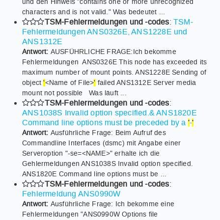
und den Hinweis "contains one or more unrecognized
characters and is not valid." Was bedeutet ...
TSM-Fehlermeldungen und -codes
:
TSM-
Fehlermeldungen ANS0326E, ANS1228E und
ANS1312E
Antwort:
AUSFÜHRLICHE FRAGE:Ich bekomme
Fehlermeldungen ANS0326E This node has exceeded its
maximum number of mount points. ANS1228E Sending of
object
'
<Name of File>
'
failed ANS1312E Server media
mount not possible Was läuft ...
TSM-Fehlermeldungen und -codes
:
ANS1038S Invalid option specified.& ANS1820E
Command line options must be preceded by a
'
-
'
Antwort:
Ausführliche Frage: Beim Aufruf des
Commandline Interfaces (dsmc) mit Angabe einer
Serveroption "-se=<NAME>" erhalte ich die
Gehlermeldungen ANS1038S Invalid option specified.
ANS1820E Command line options must be ...
TSM-Fehlermeldungen und -codes
:
Fehlermeldung ANS0990W
Antwort:
Ausführliche Frage: Ich bekomme eine
Fehlermeldungen "ANS0990W Options file