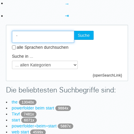
→
⇥
Suche
alle Sprachen durchsuchen
Suche in ...
{openSearchLink}
Die beliebtesten Suchbegriffe sind:
the
13040x
powerfolder beim start
9884x
Tkvf
7481x
start
6071x
powerfolder+beim+start
5887x
web start
4599x