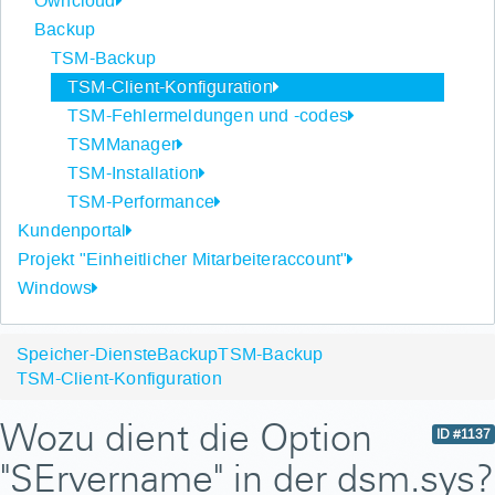
Owncloud
Backup
TSM-Backup
TSM-Client-Konfiguration
TSM-Fehlermeldungen und -codes
TSMManager
TSM-Installation
TSM-Performance
Kundenportal
Projekt "Einheitlicher Mitarbeiteraccount"
Windows
Speicher-Dienste
Backup
TSM-Backup
TSM-Client-Konfiguration
Wozu dient die Option
ID #1137
"SErvername" in der dsm.sys?