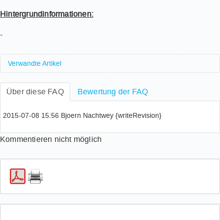
Hintergrundinformationen:
-
Verwandte Artikel
Wie deinstalliere ich alte Kernel Images in Ubuntu,
Über diese FAQ
um Festplattenspeicher freizugeben?
Bewertung der FAQ
Wie verifiziere ich meine Mobiltelefonnummer?
Wo finde ich Informationen zum Matomo Dienst?
2015-07-08 15:56 Bjoern Nachtwey {writeRevision}
Wie aktiviere ich RAM nach einer Erweiterung?
Welchen TSM-Client soll ich nutzen? Welchen TSM-
Kommentieren nicht möglich
Clienten sollte ich meiden?