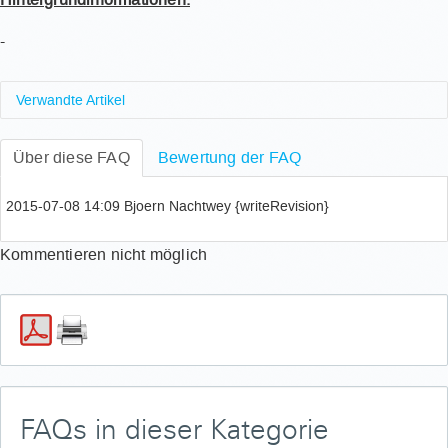
-
Verwandte Artikel
Wie verifiziere ich meine Mobiltelefonnummer?
Über diese FAQ
Wo finde ich Informationen zum Matomo Dienst?
Bewertung der FAQ
Wie aktiviere ich RAM nach einer Erweiterung?
Welchen TSM-Client soll ich nutzen? Welchen TSM-
2015-07-08 14:09 Bjoern Nachtwey {writeRevision}
Clienten sollte ich meiden?
Welche TSM-Clienten-Version sollte ich meiden?
Kommentieren nicht möglich
FAQs in dieser Kategorie