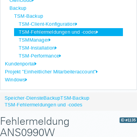
Owncloud
Backup
TSM-Backup
TSM-Client-Konfiguration
TSM-Fehlermeldungen und -codes
TSMManager
TSM-Installation
TSM-Performance
Kundenportal
Projekt "Einheitlicher Mitarbeiteraccount"
Windows
Speicher-Dienste
Backup
TSM-Backup
TSM-Fehlermeldungen und -codes
Fehlermeldung
ID #1135
ANS0990W