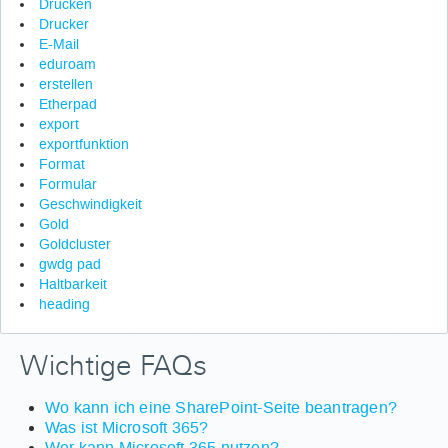
Drucken
Drucker
E-Mail
eduroam
erstellen
Etherpad
export
exportfunktion
Format
Formular
Geschwindigkeit
Gold
Goldcluster
gwdg pad
Haltbarkeit
heading
Wichtige FAQs
Wo kann ich eine SharePoint-Seite beantragen?
Was ist Microsoft 365?
Wer kann Microsoft 365 nutzen?