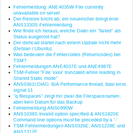
Fehlermeldung: ANE4035W File currently
unavailable on server.
Der Restore bricht ab, ein neuerlicher bringt eine
ANS1330S-Fehlermeldung.
Wie finde ich heraus, welche Datei ein "failed" als
Status ausgelöst hat?
Der dsmcad startet nach einem Update nicht mehr
(Debian / Ubuntu)
Was bedeuten die Fehlercodes (Returncodes) bei
TSM?
Fehlermeldungen ANE4037E und ANE4987E
TSM-Fehler "File 'xxxx' truncated while reading in
Shared Static mode"
ANS0361I DIAG: B/A Performance thread, fatal error,
signal 11
"q filespaces" zeigt mir zwar die Filespacenamen,
aber kein Datum für das Backup
Fehlermeldung ANS0990W
ANS1038S Invalid option specified.& ANS1820E
Command line options must be preceded by a '-'
TSM-Fehlermeldungen ANS0326E, ANS1228E und
ANS1312E