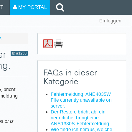
T
MY PORTAL
Einloggen
s
er
ID #1253
ng.
FAQs in dieser
Kategorie
 bricht
Fehlermeldung: ANE4035W
rmeldung
File currently unavailable on
server.
Der Restore bricht ab, ein
neuerlicher bringt eine
s or is
ANS1330S-Fehlermeldung.
Wie finde ich heraus, welche