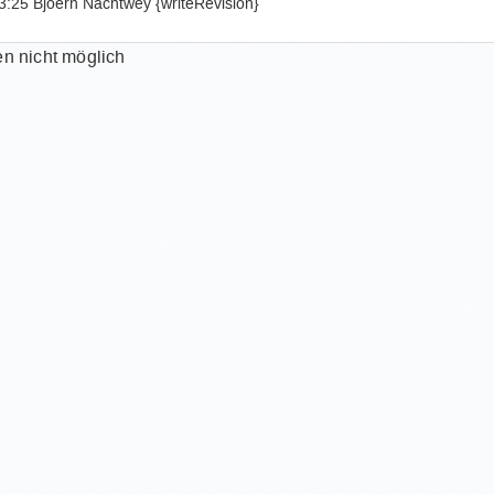
:25 Bjoern Nachtwey {writeRevision}
n?
 TSM-Clienten-Version sollte ich meiden?
n nicht möglich