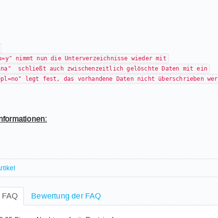
u=y" nimmt nun die Unterverzeichnisse wieder mit
ina" schließt auch zwischenzeitlich gelöschte Daten mit ein
epl=no" legt fest, das vorhandene Daten nicht überschrieben wer
nformationen:
tikel
rifiziere ich meine Mobiltelefonnummer?
e FAQ
de ich Informationen zum Matomo Dienst?
Bewertung der FAQ
tiviere ich RAM nach einer Erweiterung?
n TSM-Client soll ich nutzen? Welchen TSM-Clienten sollte i