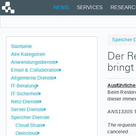
NEWS
SERVICES
RESEARC
Speicher-
Startseite
Alle Kategorien
Der Re
Anwendungsdienste
bring
Email & Collaboration
Allgemeine Dienste
Ausführliche
IT-Beratung
Beim Restore
IT-Sicherheit
dieser immer
Netz-Dienste
Server-Dienste
ANS1330S Thi
Speicher-Dienste
The requeste
Cloud Share
canceled.
Owncloud