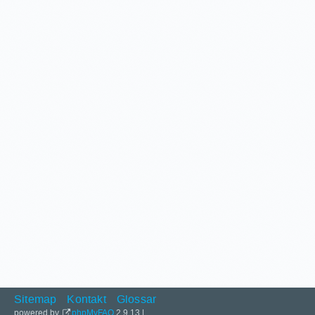
Sitemap
Kontakt
Glossar
powered by
phpMyFAQ
2.9.13 |