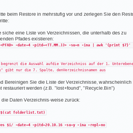
tte beim Restore in mehrstufig vor und zerlegen Sie den Resto
itte:
 siche eine Liste von Verzeichnissen, die unterhalb des zu
renden Pfades existieren:
 <PFAD> -date=4 -pitd=<TT.MM.JJ> -su=n -ina | awk '{print $7}' 
 begrenzt die Auswahl aufdie Verzeichniss auf der 1. Untereben
k" gibt nur die 7. Spalte, denVerzeichnisnamen aus
d Bereinigen Sie die Liste der Verzeichnisse, wahrscheinlich 
t restauriert werden (z.B. "lost+found", "Recycle.Bin")
 die Daten Verzeichnis-weise zurück:
 $(cat folderlist.txt)
 $i/ -date=4 -pitd=20.10.16 -su=y -ina -repl=no