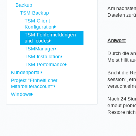
Backup
Am nächsten 
TSM-Backup
Dateien zurü
TSM-Client-
Konfiguration
TSM-Fehlermeldungen
Antwort:
und -codes
TSMManager
Durch die a
TSM-Installation
Meist hilft a
TSM-Performance
Kundenportal
Bricht die Re
session", ei
Projekt "Einheitlicher
versucht eine
Mitarbeiteraccount"
Windows
Nach 24 Stun
erneut probi
Restore nicht