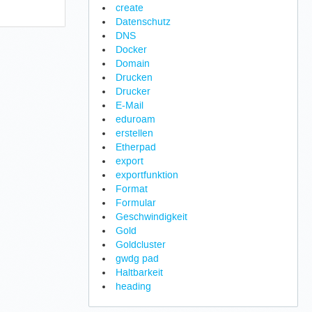
create
Datenschutz
DNS
Docker
Domain
Drucken
Drucker
E-Mail
eduroam
erstellen
Etherpad
export
exportfunktion
Format
Formular
Geschwindigkeit
Gold
Goldcluster
gwdg pad
Haltbarkeit
heading