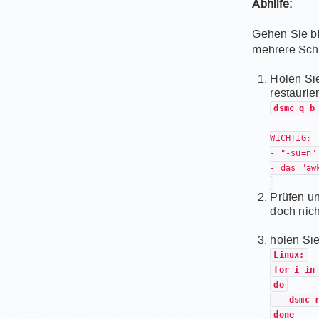
Abhilfe:
Gehen Sie bi
mehrere Schr
Holen Sie
restaurie
dsmc q b
WICHTIG:
- "-su=n"
- das "aw
Prüfen un
doch nich
holen Sie
Linux:
for i in
do
dsmc res
done