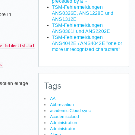
preceded by a '-'
TSM-Fehlermeldungen
ANS0326E, ANS1228E und
re in
ANS1312E
TSM-Fehlermeldungen
ANS0361I und ANS2202E
TSM-Fehlermeldungen
ANS4042E / ANS4042E "one or
> folderlist.txt
more unrecognized characters"
e,
sollen einige
Tags
AAI
Abbreviation
academic Cloud sync
Academiccloud
Administration
Administrator
Aleph