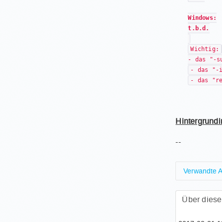
Windows:
t.b.d.
Wichtig:
- das "-s
- das "-
- das "r
Hintergrundi
--
Verwandte Ar
Wie ve
Über dies
Wo fin
Wie ak
Welche