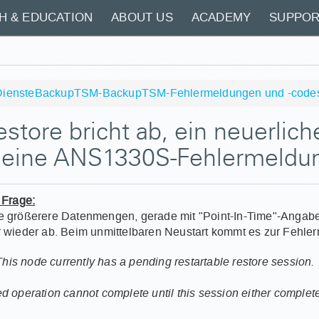
H & EDUCATION
ABOUT US
ACADEMY
SUPPOR
Dienste
Backup
TSM-Backup
TSM-Fehlermeldungen und -code
store bricht ab, ein neuerlich
t eine ANS1330S-Fehlermeldu
 Frage:
 größerere Datenmengen, gerade mit "Point-In-Time"-Angabe,
 wieder ab. Beim unmittelbaren Neustart kommt es zur Fehle
s node currently has a pending restartable restore session.
d operation cannot complete until this session either complete