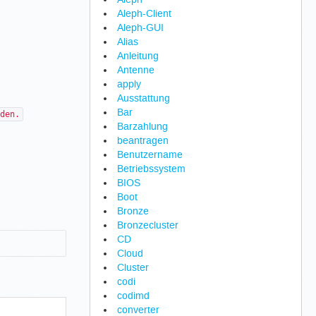
Aleph-Client
Aleph-GUI
Alias
Anleitung
Antenne
apply
Ausstattung
Bar
den.
Barzahlung
beantragen
Benutzername
Betriebssystem
BIOS
Boot
Bronze
Bronzecluster
CD
Cloud
Cluster
codi
codimd
converter
ch