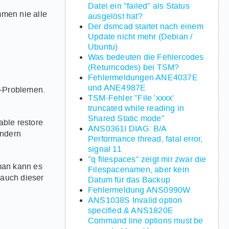
Datei ein "failed" als Status
mmen nie alle
ausgelöst hat?
Der dsmcad startet nach einem
Update nicht mehr (Debian /
Ubuntu)
Was bedeuten die Fehlercodes
(Returncodes) bei TSM?
Fehlermeldungen ANE4037E
und ANE4987E
t-Problemen.
TSM-Fehler "File 'xxxx'
truncated while reading in
Shared Static mode"
able restore
ANS0361I DIAG: B/A
ondern
Performance thread, fatal error,
signal 11
"q filespaces" zeigt mir zwar die
man kann es
Filespacenamen, aber kein
 auch dieser
Datum für das Backup
Fehlermeldung ANS0990W
ANS1038S Invalid option
specified.& ANS1820E
Command line options must be