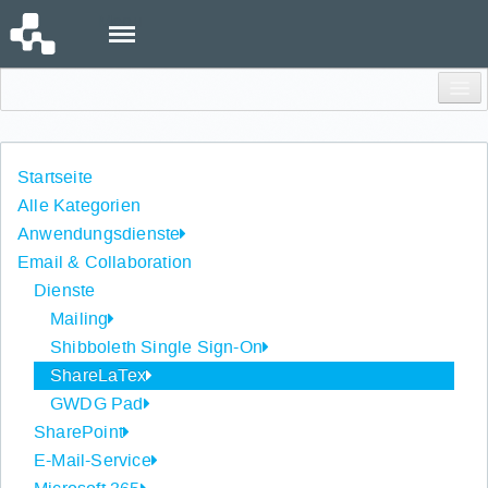
Menu
Einloggen
Startseite
Alle Kategorien
Anwendungsdienste
Email & Collaboration
Dienste
Mailing
Shibboleth Single Sign-On
ShareLaTex
GWDG Pad
SharePoint
E-Mail-Service