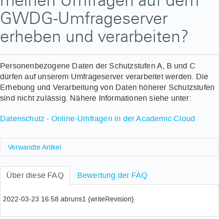
meinen Umfragen auf dem
GWDG-Umfrageserver
erheben und verarbeiten?
Personenbezogene Daten der Schutzstufen A, B und C
dürfen auf unserem Umfrageserver verarbeitet werden. Die
Erhebung und Verarbeitung von Daten höherer Schutzstufen
sind nicht zulässig. Nähere Informationen siehe unter:
Datenschutz - Online-Umfragen in der Academic Cloud
Verwandte Artikel
Wie kann ich mein Pad als PDF exportieren?
Über diese FAQ
Welche Daten gibt die GWDG bei der Freischaltung
Bewertung der FAQ
für Microsoft 365 weiter?
Warum sehe ich als Umfrageadministrator*in
2022-03-23 16:58 abruns1 {writeRevision}
bestimmte Menüeinträge in LimeSurvey nicht?