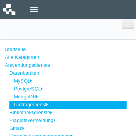
Menu
Einloggen
Startseite
Alle Kategorien
Anwendungsdienste
Datenbanken
MySQL
PostgreSQL
MongoDB
Umfragedienst
Bibliotheksdienste
Plagiatsvermeidung
Gitlab