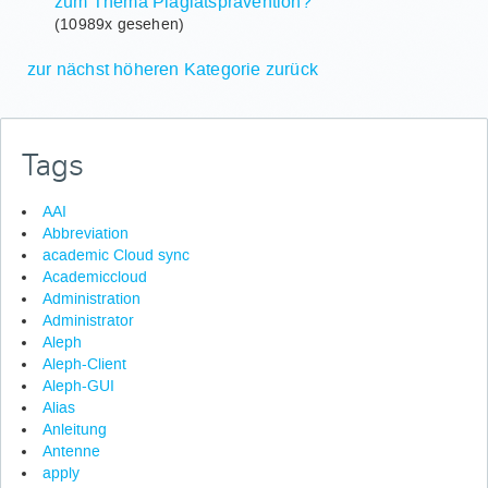
zum Thema Plagiatsprävention?
(10989x gesehen)
zur nächst höheren Kategorie zurück
Tags
AAI
Abbreviation
academic Cloud sync
Academiccloud
Administration
Administrator
Aleph
Aleph-Client
Aleph-GUI
Alias
Anleitung
Antenne
apply