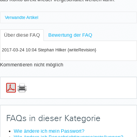
Verwandte Artikel
Wie deinstalliere ich alte Kernel Images in Ubuntu,
Über diese FAQ
um Festplattenspeicher freizugeben?
Bewertung der FAQ
Wie verifiziere ich meine Mobiltelefonnummer?
Wo finde ich Informationen zum Matomo Dienst?
2017-03-24 10:04 Stephan Hilker {writeRevision}
Wie aktiviere ich RAM nach einer Erweiterung?
Welchen TSM-Client soll ich nutzen? Welchen TSM-
Kommentieren nicht möglich
Clienten sollte ich meiden?
FAQs in dieser Kategorie
Wie ändere ich mein Passwort?