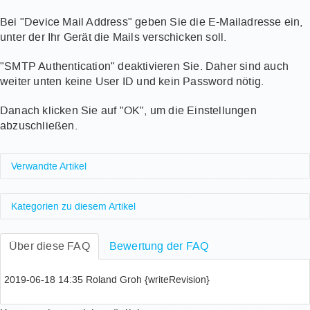
Bei "Device Mail Address" geben Sie die E-Mailadresse ein,
unter der Ihr Gerät die Mails verschicken soll.
"SMTP Authentication" deaktivieren Sie. Daher sind auch
weiter unten keine User ID und kein Password nötig.
Danach klicken Sie auf "OK", um die Einstellungen
abzuschließen.
Verwandte Artikel
Wie deinstalliere ich alte Kernel Images in Ubuntu,
um Festplattenspeicher freizugeben?
Kategorien zu diesem Artikel
Wie verifiziere ich meine Mobiltelefonnummer?
Allgemeine Dienste
Druck- und Scandienste
Wo finde ich Informationen zum Matomo Dienst?
Über diese FAQ
Bewertung der FAQ
Wie aktiviere ich RAM nach einer Erweiterung?
Welchen TSM-Client soll ich nutzen? Welchen TSM-
Email & Collaboration
E-Mail-Service
Clienten sollte ich meiden?
2019-06-18 14:35 Roland Groh {writeRevision}