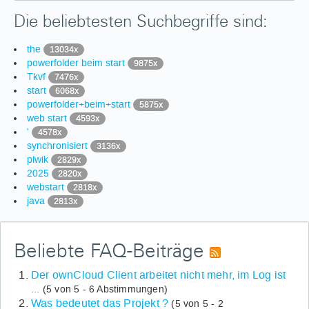
Die beliebtesten Suchbegriffe sind:
the
13034x
powerfolder beim start
9875x
Tkvf
7476x
start
6068x
powerfolder+beim+start
5875x
web start
4593x
'
4578x
synchronisiert
3136x
piwik
2829x
2025
2820x
webstart
2818x
java
2813x
Beliebte FAQ-Beiträge
Der ownCloud Client arbeitet nicht mehr, im Log ist
...
(5 von 5 - 6 Abstimmungen)
Was bedeutet das Projekt ?
(5 von 5 - 2