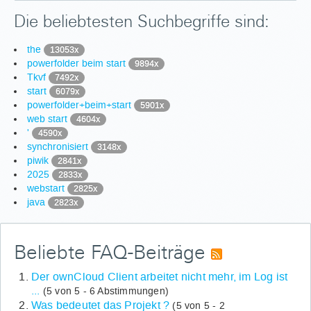
Die beliebtesten Suchbegriffe sind:
the
13053x
powerfolder beim start
9894x
Tkvf
7492x
start
6079x
powerfolder+beim+start
5901x
web start
4604x
'
4590x
synchronisiert
3148x
piwik
2841x
2025
2833x
webstart
2825x
java
2823x
Beliebte FAQ-Beiträge
Der ownCloud Client arbeitet nicht mehr, im Log ist
...
(5 von 5 - 6 Abstimmungen)
Was bedeutet das Projekt ?
(5 von 5 - 2