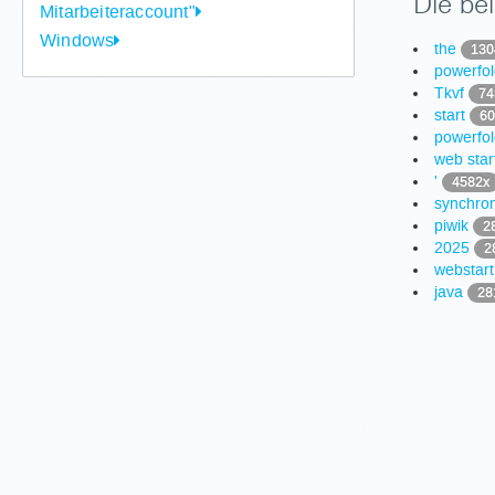
Die bel
Mitarbeiteraccount"
Windows
the
130
powerfol
Tkvf
74
start
60
powerfo
web sta
'
4582x
synchron
piwik
2
2025
2
webstar
java
28