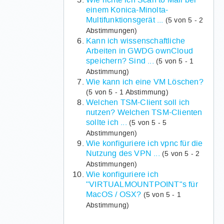
einem Konica-Minolta-
Multifunktionsgerät ...
(5 von 5 - 2
Abstimmungen)
Kann ich wissenschaftliche
Arbeiten in GWDG ownCloud
speichern? Sind ...
(5 von 5 - 1
Abstimmung)
Wie kann ich eine VM Löschen?
(5 von 5 - 1 Abstimmung)
Welchen TSM-Client soll ich
nutzen? Welchen TSM-Clienten
sollte ich ...
(5 von 5 - 5
Abstimmungen)
Wie konfiguriere ich vpnc für die
Nutzung des VPN ...
(5 von 5 - 2
Abstimmungen)
Wie konfiguriere ich
"VIRTUALMOUNTPOINT"s für
MacOS / OSX?
(5 von 5 - 1
Abstimmung)