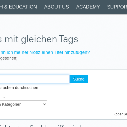
H & EDUCATION
ABOUT US
ACADEMY
SUPPOR
 mit gleichen Tags
nn ich meiner Notiz einen Titel hinzufügen?
 gesehen)
Suche
Sprachen durchsuchen
...
{openSe