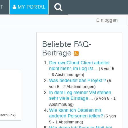
T
MY PORTAL
Einloggen
Beliebte FAQ-
Beiträge
Der ownCloud Client arbeitet
nicht mehr, im Log ist ...
(5 von 5
- 6 Abstimmungen)
Was bedeutet das Projekt ?
(5
von 5 - 2 Abstimmungen)
In dem Log meiner VM stehen
sehr viele Einträge ...
(5 von 5 - 1
Abstimmung)
Wie kann ich Dateien mit
archLink}
anderen Personen teilen?
(5 von
5 - 1 Abstimmung)
Wie richte ich Scan to Mail bei