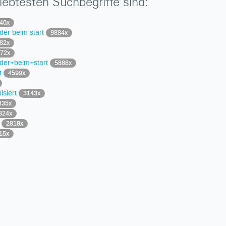
iebtesten Suchbegriffe sind:
40x
der beim start
9884x
82x
72x
lder+beim+start
5888x
rt
4599x
isiert
3143x
835x
824x
t
2818x
15x