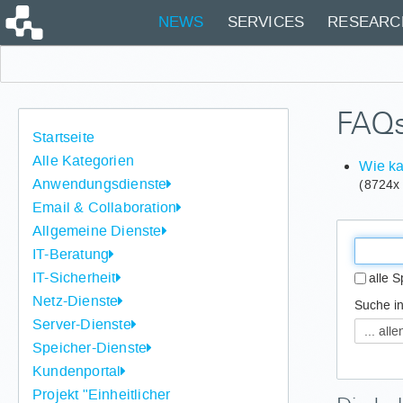
NEWS
SERVICES
RESEARC
FAQs
Startseite
Alle Kategorien
Wie ka
Anwendungsdienste
(8724x
Email & Collaboration
Allgemeine Dienste
IT-Beratung
IT-Sicherheit
alle 
Netz-Dienste
Suche in 
Server-Dienste
Speicher-Dienste
Kundenportal
Projekt "Einheitlicher