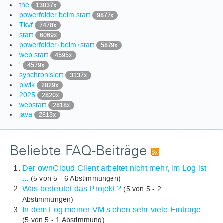
the
13037x
powerfolder beim start
9877x
Tkvf
7478x
start
6069x
powerfolder+beim+start
5879x
web start
4595x
'
4579x
synchronisiert
3137x
piwik
2829x
2025
2820x
webstart
2818x
java
2813x
Beliebte FAQ-Beiträge
Der ownCloud Client arbeitet nicht mehr, im Log ist
...
(5 von 5 - 6 Abstimmungen)
Was bedeutet das Projekt ?
(5 von 5 - 2
Abstimmungen)
In dem Log meiner VM stehen sehr viele Einträge ...
(5 von 5 - 1 Abstimmung)