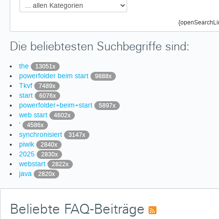
{openSearchLi
Die beliebtesten Suchbegriffe sind:
the
13051x
powerfolder beim start
9888x
Tkvf
7489x
start
6076x
powerfolder+beim+start
5897x
web start
4602x
'
4586x
synchronisiert
3147x
piwik
2840x
2025
2830x
webstart
2822x
java
2820x
Beliebte FAQ-Beiträge