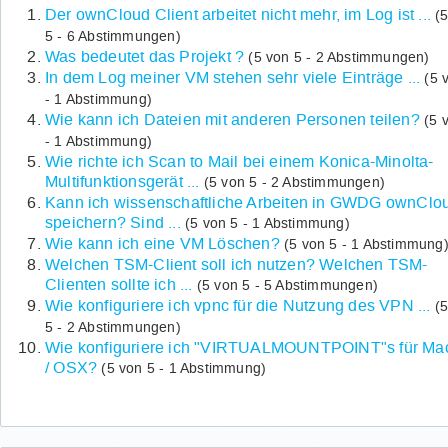
Der ownCloud Client arbeitet nicht mehr, im Log ist ...
(
5 - 6 Abstimmungen)
Was bedeutet das Projekt ?
(5 von 5 - 2 Abstimmungen)
In dem Log meiner VM stehen sehr viele Einträge ...
(5 
- 1 Abstimmung)
Wie kann ich Dateien mit anderen Personen teilen?
(5 
- 1 Abstimmung)
Wie richte ich Scan to Mail bei einem Konica-Minolta-
Multifunktionsgerät ...
(5 von 5 - 2 Abstimmungen)
Kann ich wissenschaftliche Arbeiten in GWDG ownClo
speichern? Sind ...
(5 von 5 - 1 Abstimmung)
Wie kann ich eine VM Löschen?
(5 von 5 - 1 Abstimmung
Welchen TSM-Client soll ich nutzen? Welchen TSM-
Clienten sollte ich ...
(5 von 5 - 5 Abstimmungen)
Wie konfiguriere ich vpnc für die Nutzung des VPN ...
(
5 - 2 Abstimmungen)
Wie konfiguriere ich "VIRTUALMOUNTPOINT"s für M
/ OSX?
(5 von 5 - 1 Abstimmung)