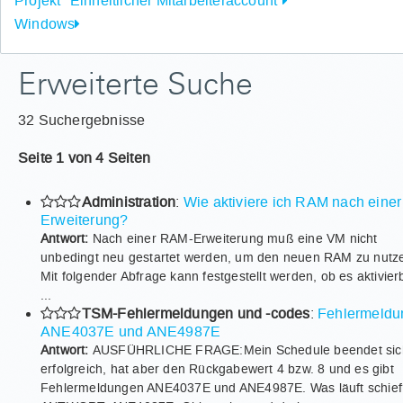
Projekt "Einheitlicher Mitarbeiteraccount"
Windows
Erweiterte Suche
32 Suchergebnisse
Seite 1 von 4 Seiten
Administration
:
Wie aktiviere ich RAM nach einer
Erweiterung?
Antwort:
Nach einer RAM-Erweiterung muß eine VM nicht
unbedingt neu gestartet werden, um den neuen RAM zu nutz
Mit folgender Abfrage kann festgestellt werden, ob es aktivier
...
TSM-Fehlermeldungen und -codes
:
Fehlermeldu
ANE4037E und ANE4987E
Antwort:
AUSFÜHRLICHE FRAGE:Mein Schedule beendet sic
erfolgreich, hat aber den Rückgabewert 4 bzw. 8 und es gibt
Fehlermeldungen ANE4037E und ANE4987E. Was läuft schi