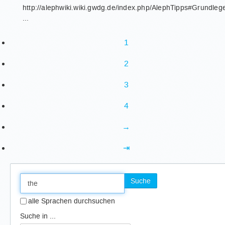
http://alephwiki.wiki.gwdg.de/index.php/AlephTipps#Grundle
...
1
2
3
4
→
⇥
Suche
alle Sprachen durchsuchen
Suche in ...