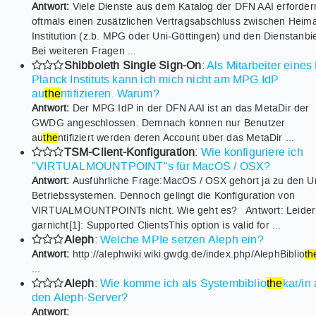
Antwort:
Viele Dienste aus dem Katalog der DFN AAI erforder
oftmals einen zusätzlichen Vertragsabschluss zwischen Heima
Institution (z.b. MPG oder Uni-Göttingen) und den Dienstanbi
Bei weiteren Fragen ...
Shibboleth Single Sign-On
:
Als Mitarbeiter eines
Planck Instituts kann ich mich nicht am MPG IdP
au
the
ntifizieren. Warum?
Antwort:
Der MPG IdP in der DFN AAI ist an das MetaDir der
GWDG angeschlossen. Demnach können nur Benutzer
au
the
ntifiziert werden deren Account über das MetaDir ...
TSM-Client-Konfiguration
:
Wie konfiguriere ich
"VIRTUALMOUNTPOINT"s für MacOS / OSX?
Antwort:
Ausführliche Frage:MacOS / OSX gehört ja zu den U
Betriebssystemen. Dennoch gelingt die Konfiguration von
VIRTUALMOUNTPOINTs nicht. Wie geht es? Antwort: Leider
garnicht[1]: Supported ClientsThis option is valid for ...
Aleph
:
Welche MPIe setzen Aleph ein?
Antwort:
http://alephwiki.wiki.gwdg.de/index.php/AlephBiblio
th
...
Aleph
:
Wie komme ich als Systembiblio
the
kar/in 
den Aleph-Server?
Antwort: