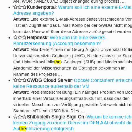
ANTWORT: ANE4037E: Object changed during process. ...
Kundenportal
:
Warum soll ich eine externe E-Mai
Adresse angeben?
Antwort:
Eine externe E-Mail-Adresse bietet verschiedene Vort
- Ist ein Zugriff auf das E-Mail-Konto bei der GWDG nicht mög
kann das Passwort über diese Adresse zurückgesetzt werden 
Helpdesk
:
Wie kann ich eine GWDG-
Benutzerkennung (Account) bekommen?
Antwort:
Mitarbeiter*innen der Georg-August-Universität Gött
Universitätsmedizin Göttingen (UMG), Niedersächsische Staa
und Universitätsbiblio
the
k Göttingen (SUB) und Niedersächsi
Akademie der Wissenschaften zu Göttingen bekommen im
Rahmen des Projektes ...
GWDG Cloud Server
:
Docker Containern erreich
keine Ressource außerhalb der VM
Antwort:
Problembeschreibung: Ein häufiges Problem von Do
innerhalb einer Virtualisierungsinfrastruktur ist, dass das den
virtuellen Maschinen zur Verfügung gestellte Netzwerk nicht d
Standard-MTU von 1500 hat. Dies ...
Shibboleth Single Sign-On
:
Warum bekomme ich
keinen Zugang zu einem Dienst im DFN AAI obwohl di
Au
the
ntifizierung erfolgreich