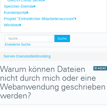
GWDG Cloud Server
Speicher-Dienste
Kundenportal
Projekt "Einheitlicher Mitarbeiteraccount"
Windows
Suche
Erweiterte Suche
Server-Dienste
Webhosting
Warum können Dateien
ID #1142
nicht durch mich oder eine
Webanwendung geschrieben
werden?