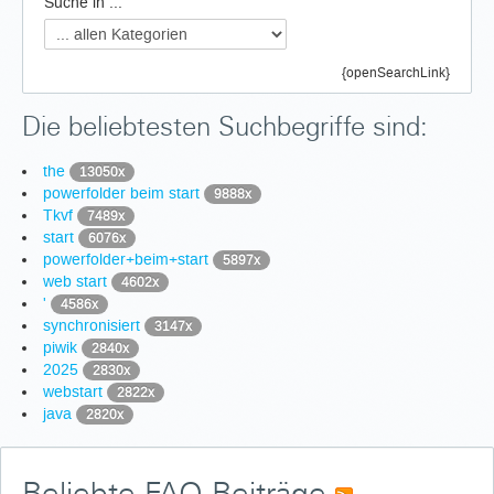
Suche in ...
{openSearchLink}
Die beliebtesten Suchbegriffe sind:
the
13050x
powerfolder beim start
9888x
Tkvf
7489x
start
6076x
powerfolder+beim+start
5897x
web start
4602x
'
4586x
synchronisiert
3147x
piwik
2840x
2025
2830x
webstart
2822x
java
2820x