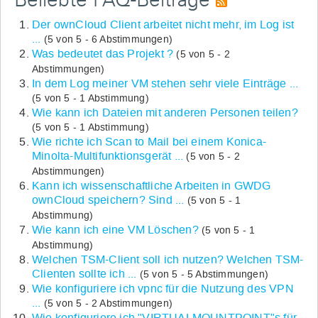
Beliebte FAQ-Beiträge
Der ownCloud Client arbeitet nicht mehr, im Log ist
...
(5 von 5 - 6 Abstimmungen)
Was bedeutet das Projekt ?
(5 von 5 - 2
Abstimmungen)
In dem Log meiner VM stehen sehr viele Einträge ...
(5 von 5 - 1 Abstimmung)
Wie kann ich Dateien mit anderen Personen teilen?
(5 von 5 - 1 Abstimmung)
Wie richte ich Scan to Mail bei einem Konica-
Minolta-Multifunktionsgerät ...
(5 von 5 - 2
Abstimmungen)
Kann ich wissenschaftliche Arbeiten in GWDG
ownCloud speichern? Sind ...
(5 von 5 - 1
Abstimmung)
Wie kann ich eine VM Löschen?
(5 von 5 - 1
Abstimmung)
Welchen TSM-Client soll ich nutzen? Welchen TSM-
Clienten sollte ich ...
(5 von 5 - 5 Abstimmungen)
Wie konfiguriere ich vpnc für die Nutzung des VPN
...
(5 von 5 - 2 Abstimmungen)
Wie konfiguriere ich "VIRTUALMOUNTPOINT"s für