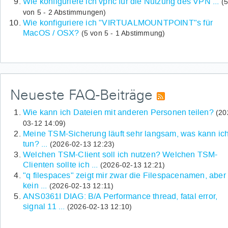
Wie konfiguriere ich vpnc für die Nutzung des VPN ...
(
von 5 - 2 Abstimmungen)
Wie konfiguriere ich "VIRTUALMOUNTPOINT"s für
MacOS / OSX?
(5 von 5 - 1 Abstimmung)
Neueste FAQ-Beiträge
Wie kann ich Dateien mit anderen Personen teilen?
(20
03-12 14:09)
Meine TSM-Sicherung läuft sehr langsam, was kann ic
tun? ...
(2026-02-13 12:23)
Welchen TSM-Client soll ich nutzen? Welchen TSM-
Clienten sollte ich ...
(2026-02-13 12:21)
"q filespaces" zeigt mir zwar die Filespacenamen, aber
kein ...
(2026-02-13 12:11)
ANS0361I DIAG: B/A Performance thread, fatal error,
signal 11 ...
(2026-02-13 12:10)