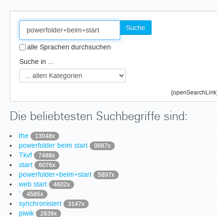
Suche
alle Sprachen durchsuchen
Suche in ...
{openSearchLink
Die beliebtesten Suchbegriffe sind:
the
13048x
powerfolder beim start
9887x
Tkvf
7488x
start
6076x
powerfolder+beim+start
5897x
web start
4602x
'
4585x
synchronisiert
3147x
piwik
2839x