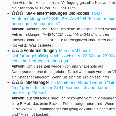
den virtuellen Maschinen zur Verfügung gestellte Netzwerk ni
die Standard-MTU von 1500 hat. Dies ...
TSM-Fehlermeldungen und -codes
:
TSM-
Fehlermeldungen ANS4042E / ANS4042E "one or mor
unrecognized characters"
Antwort:
Ausführliche Frage: Ich sehe im Logfile immer wiede
Fehlermeldungen "ANS4042E" bzw. "ANE4042E" und den
Hinweis "contains one or more unrecognized characters and i
not valid." Was bedeutet ...
Fehlermeldungen
:
Meine VM hängt
sich(un)regelmäßig Nachts zwischen 22:30 und 23:00 a
Ich sehe Probleme beim Zugriff
Antwort:
Um diese Zeit werden von uns Snapshots auf
Dateisystemebene durchgeführt. Dabei wird auch von Ihrer 
ein Snapshot angelegt. Wenn Sie sich die Ereignisse ihrer ...
TSMManager
:
Im Monitoring-Report werden "fail
files" gemeldet, in der GUI bekomme ich aber keine
angezeigt. Wieso?
Antwort:
ausführliche Frage: Ich bekomme vom TSMManager
eine E-Mail, das beim Backup Fehler aufgetreten sind. Wenn 
in die Web-GUI (tsmmanager.tsm.gwdg.de) unter "Schedules
und "Files not backed ...