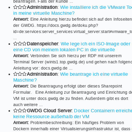
beantragen. Falls der Kunde ...
Administration
:
Wie installiere ich die VMware To
in meine virtuelle Maschine?
Antwort:
Eine Anleitung hierzu befindet sich auf den Infoseite
der GWDG. https://docs.gwdg.de/doku.php?
id=de:services:server_services:virtual_server:start#vmware_t
...
Datenspeicher
:
Wie lege ich ein ISO-Image oder
eine CD von meinem lokalen PC in die virtuelle
Antwort:
Verbinden Sie sich hierzu per RDP mit unserem
Terminal Server (wints1.top.gwdg.de) und gehen nach folgen
Anleitung vor: docs.gwdg.de ...
Administration
:
Wie beantrage ich eine virtuelle
Maschine?
Antwort:
Die Beantragung erfolgt über dieses Sharepoint
Formular. Eine Anleitung zur Beantragung und Einrichtung d
VM ist unter docs.gwdg.de zu finden. Außerdem gibt es dort
auch weitere ...
GWDG Cloud Server
:
Docker Containern erreich
keine Ressource außerhalb der VM
Antwort:
Problembeschreibung: Ein häufiges Problem von
Dockern innerhalb einer Virtualisierungsinfrastruktur ist, dass