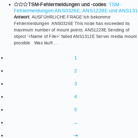
TSM-Fehlermeldungen und -codes
:
TSM-
Fehlermeldungen ANS0326E, ANS1228E und ANS13
Antwort:
AUSFÜHRLICHE FRAGE:Ich bekomme
Fehlermeldungen ANS0326E This node has exceeded its
maximum number of mount points. ANS1228E Sending of
object '<Name of File>' failed ANS1312E Server media mount
possible Was läuft ...
1
2
3
4
5
→
⇥