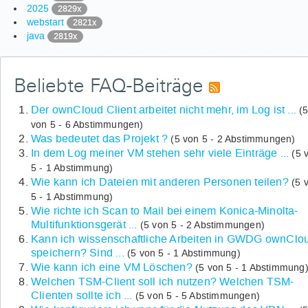
2025
2829x
webstart
2821x
java
2819x
Beliebte FAQ-Beiträge
Der ownCloud Client arbeitet nicht mehr, im Log ist ...
(
von 5 - 6 Abstimmungen)
Was bedeutet das Projekt ?
(5 von 5 - 2 Abstimmungen)
In dem Log meiner VM stehen sehr viele Einträge ...
(5 
5 - 1 Abstimmung)
Wie kann ich Dateien mit anderen Personen teilen?
(5 
5 - 1 Abstimmung)
Wie richte ich Scan to Mail bei einem Konica-Minolta-
Multifunktionsgerät ...
(5 von 5 - 2 Abstimmungen)
Kann ich wissenschaftliche Arbeiten in GWDG ownClo
speichern? Sind ...
(5 von 5 - 1 Abstimmung)
Wie kann ich eine VM Löschen?
(5 von 5 - 1 Abstimmung
Welchen TSM-Client soll ich nutzen? Welchen TSM-
Clienten sollte ich ...
(5 von 5 - 5 Abstimmungen)